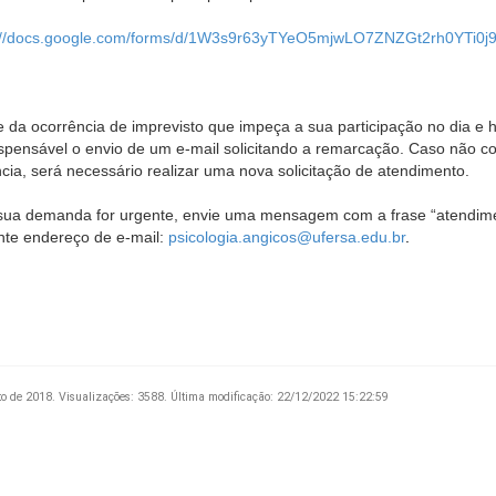
://docs.google.com/forms/d/1W3s9r63yTYeO5mjwLO7ZNZGt2rh0YTi0j9
e da ocorrência de imprevisto que impeça a sua participação no dia e 
ispensável o envio de um e-mail solicitando a remarcação. Caso não c
cia, será necessário realizar uma nova solicitação de atendimento.
sua demanda for urgente, envie uma mensagem com a frase “atendime
nte endereço de e-mail:
psicologia.angicos@ufersa.edu.br
.
to de 2018.
Visualizações: 3588.
Última modificação: 22/12/2022 15:22:59