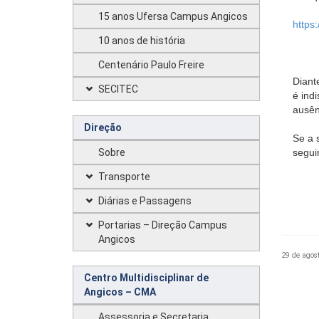
15 anos Ufersa Campus Angicos
https
10 anos de história
Centenário Paulo Freire
Diant
SECITEC
é ind
ausên
Direção
Se a 
Sobre
segui
Transporte
Diárias e Passagens
Portarias – Direção Campus
Angicos
29 de agos
Centro Multidisciplinar de
Angicos – CMA
Assessoria e Secretaria