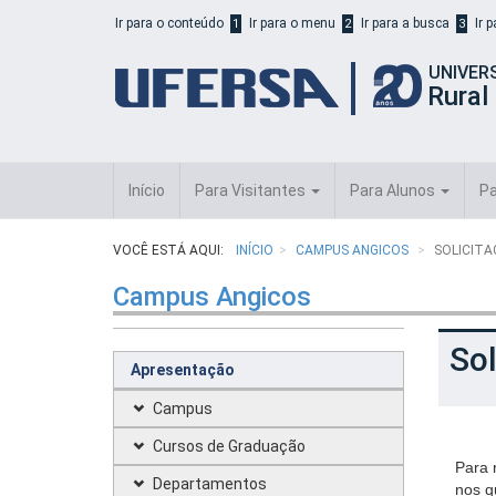
Início
Ir para o conteúdo
Ir para o menu
Ir para a busca
Ir 
1
2
3
do
cabeçalho
UNIVER
do
Rural
portal
da
UFERSA
Início
Para Visitantes
Para Alunos
Pa
VOCÊ ESTÁ AQUI:
INÍCIO
CAMPUS ANGICOS
SOLICIT
Campus Angicos
So
Apresentação
Campus
Cursos de Graduação
Para 
Departamentos
nos q