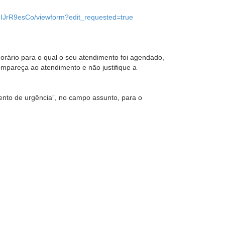
IJrR9esCo/viewform?edit_requested=true
horário para o qual o seu atendimento foi agendado,
ompareça ao atendimento e não justifique a
nto de urgência”, no campo assunto, para o